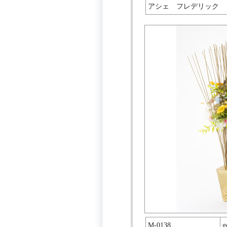
アシェ フレデリック
M-0138
g