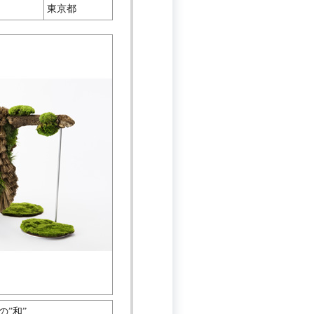
東京都
の”和”