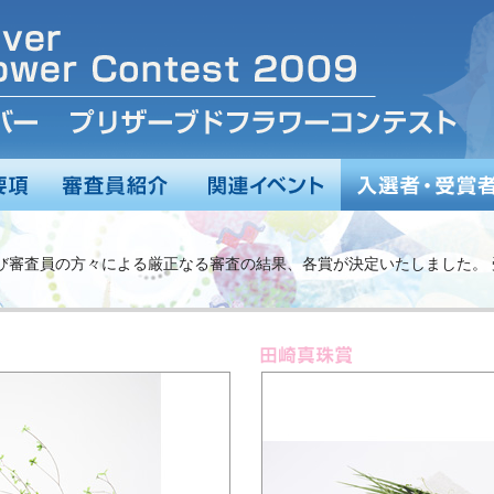
び審査員の方々による厳正なる審査の結果、各賞が決定いたしました。