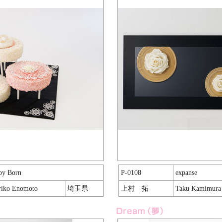
by Born
P-0108
expanse
riko Enomoto
埼玉県
上村 拓
Taku Kamimura