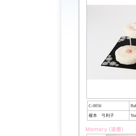
C-0056
Ba
榎本 弓利子
Yu