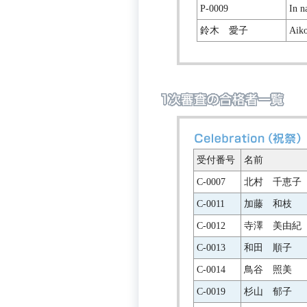
P-0009
In n
鈴木 愛子
Aiko
受付番号
名前
C-0007
北村 千恵子
C-0011
加藤 和枝
C-0012
寺澤 美由紀
C-0013
和田 順子
C-0014
鳥谷 照美
C-0019
杉山 郁子