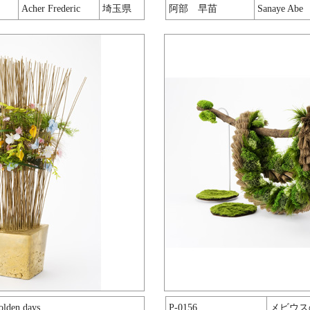
Acher Frederic
埼玉県
阿部 早苗
Sanaye Abe
olden days
P-0156
メビウス