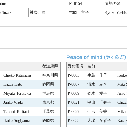
ature
M-0154
情熱の泉
 Suzuki
神奈川県
吉岡 京子
Kyoko Yoshi
都道府県
受付番号
名前
Chieko Kitamura
神奈川県
P-0003
生島 佳子
Keiko
Kazue Kato
静岡県
P-0007
清水 みき
Miki 
Miyuki Terasawa
群馬県
P-0009
鈴木 愛子
Aiko 
Junko Wada
東京都
P-0021
飛山 千鶴子
Chizu
Terumi Toritani
千葉県
P-0027
七呂 美香
Mika 
Ikuko Sugiyama
静岡県
P-0033
大場 かず子
Kazu