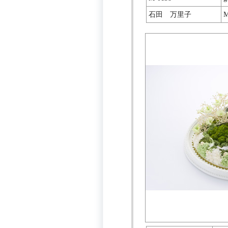
石田 万里子
M