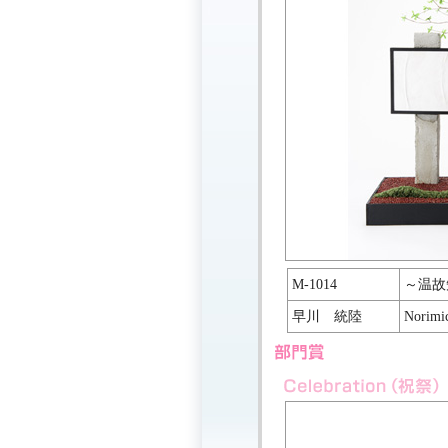
M-1014
～温故
早川 統陸
Norimi