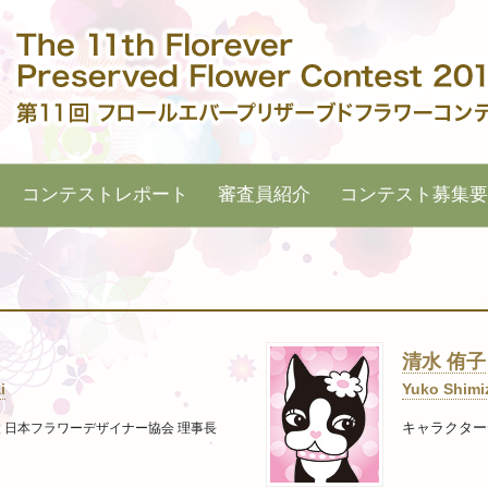
コンテストレポート
審査員紹介
コンテスト募集要
清水 侑子
i
Yuko Shimi
キャラクター
 日本フラワーデザイナー協会 理事長